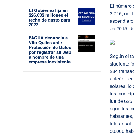
El número d
El Gobierno fija en
3.716, un 1
226.032 millones el
techo de gasto para
ascendieron
2027
de 2015, do
FACUA denuncia a
Vito Quiles ante
Protección de Datos
por registrar su web
Según el ta
a nombre de una
empresa inexistente
siguiente f
284 transa
anterior; e
solares, lo
los municip
fue de 625,
aquellos m
habitantes,
interanual.
50.000 hab