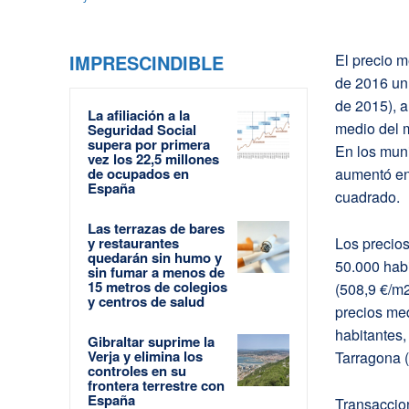
IMPRESCINDIBLE
El precio m
de 2016 un 
de 2015), a
La afiliación a la
medio del 
Seguridad Social
supera por primera
En los mun
vez los 22,5 millones
de ocupados en
aumentó en 
España
cuadrado.
Las terrazas de bares
y restaurantes
Los precio
quedarán sin humo y
50.000 habi
sin fumar a menos de
15 metros de colegios
(508,9 €/m2
y centros de salud
precios me
habitantes,
Gibraltar suprime la
Verja y elimina los
Tarragona (
controles en su
frontera terrestre con
España
Transaccion