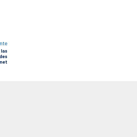
ente
 las
ades
rnet