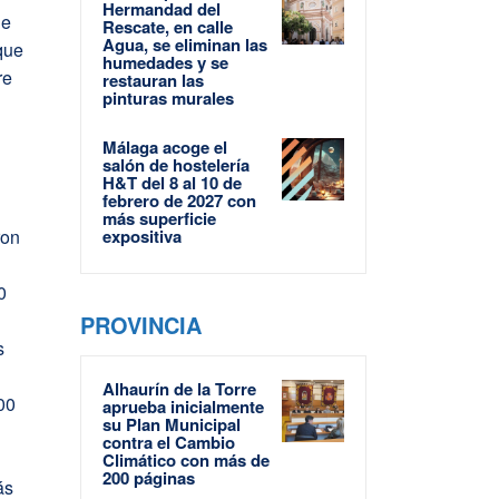
Hermandad del
de
Rescate, en calle
Agua, se eliminan las
que
humedades y se
re
restauran las
pinturas murales
Málaga acoge el
salón de hostelería
H&T del 8 al 10 de
febrero de 2027 con
más superficie
ron
expositiva
0
PROVINCIA
s
n
Alhaurín de la Torre
00
aprueba inicialmente
su Plan Municipal
contra el Cambio
Climático con más de
200 páginas
ás