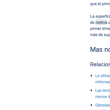
que el prim
La superfic
de
metros
c
primer trim
más de supe
Mas no
Relacio
La afili
millone
Las terr
menos de
Gibralta