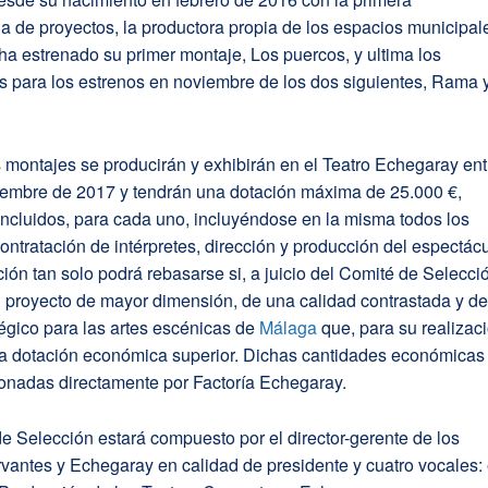
a de proyectos, la productora propia de los espacios municipal
ha estrenado su primer montaje, Los puercos, y ultima los
s para los estrenos en noviembre de los dos siguientes, Rama 
montajes se producirán y exhibirán en el Teatro Echegaray ent
iembre de 2017 y tendrán una dotación máxima de 25.000 €,
ncluidos, para cada uno, incluyéndose en la misma todos los
ontratación de intérpretes, dirección y producción del espectácu
ión tan solo podrá rebasarse si, a juicio del Comité de Selecci
n proyecto de mayor dimensión, de una calidad contrastada y d
tégico para las artes escénicas de
Málaga
que, para su realizaci
na dotación económica superior. Dichas cantidades económicas
ionadas directamente por Factoría Echegaray.
e Selección estará compuesto por el director-gerente de los
vantes y Echegaray en calidad de presidente y cuatro vocales: 