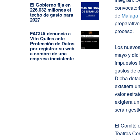
El Gobierno fija en
convocatori
226.032 millones el
techo de gasto para
de
Málaga
2027
preparativo
proceso.
FACUA denuncia a
Vito Quiles ante
Protección de Datos
Los nuevos 
por registrar su web
a nombre de una
mayo y dic
empresa inexistente
impuestos i
gastos de c
Dicha dotac
existiera u
valor estra
exigiera u
serán gest
El Comité d
Teatros Cer