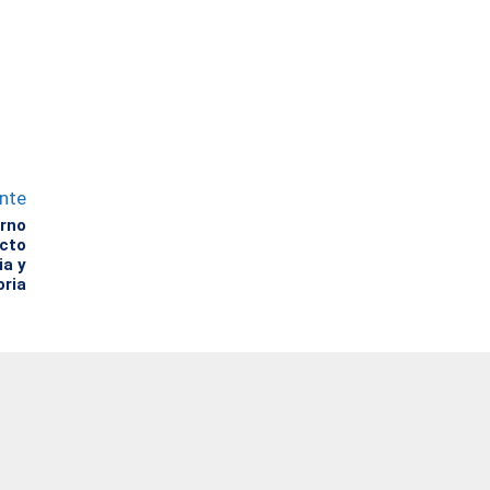
ente
erno
ecto
ia y
oria