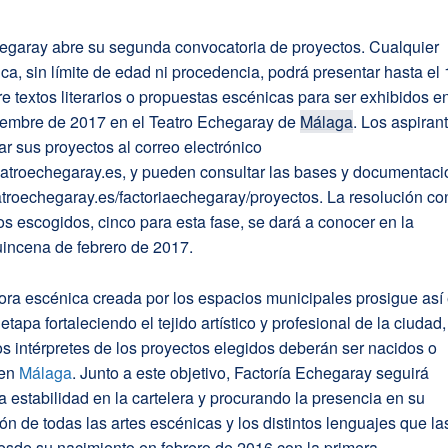
hegaray abre su segunda convocatoria de proyectos. Cualquier
ica, sin límite de edad ni procedencia, podrá presentar hasta el
e textos literarios o propuestas escénicas para ser exhibidos e
iembre de 2017 en el Teatro Echegaray de
Málaga
. Los aspiran
r sus proyectos al correo electrónico
eatroechegaray.es, y pueden consultar las bases y documentaci
troechegaray.es/factoriaechegaray/proyectos. La resolución co
os escogidos, cinco para esta fase, se dará a conocer en la
incena de febrero de 2017.
ora escénica creada por los espacios municipales prosigue así
etapa fortaleciendo el tejido artístico y profesional de la ciudad,
s intérpretes de los proyectos elegidos deberán ser nacidos o
 en
Málaga
. Junto a este objetivo, Factoría Echegaray seguirá
 estabilidad en la cartelera y procurando la presencia en su
n de todas las artes escénicas y los distintos lenguajes que la
esde su nacimiento en febrero de 2016 con la primera