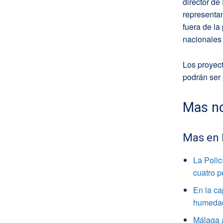
director de
representan
fuera de la
nacionales 
Los proyec
podrán ser
Mas no
Mas en
La Polic
cuatro 
En la ca
humedade
Málaga a