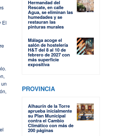
Hermandad del
es
Rescate, en calle
Agua, se eliminan las
humedades y se
restauran las
y El
pinturas murales
Málaga acoge el
salón de hostelería
re
H&T del 8 al 10 de
febrero de 2027 con
más superficie
expositiva
lo.
ón,
e un
PROVINCIA
ón,
Alhaurín de la Torre
aprueba inicialmente
su Plan Municipal
contra el Cambio
Climático con más de
el
200 páginas