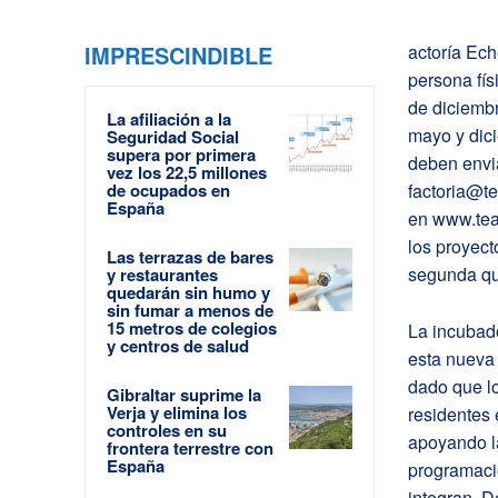
IMPRESCINDIBLE
actoría Ec
persona fís
de diciembr
La afiliación a la
mayo y dic
Seguridad Social
supera por primera
deben envia
vez los 22,5 millones
de ocupados en
factoria@t
España
en www.tea
los proyect
Las terrazas de bares
segunda qu
y restaurantes
quedarán sin humo y
sin fumar a menos de
15 metros de colegios
La incubad
y centros de salud
esta nueva 
dado que lo
Gibraltar suprime la
Verja y elimina los
residentes
controles en su
apoyando la
frontera terrestre con
España
programació
integran. D