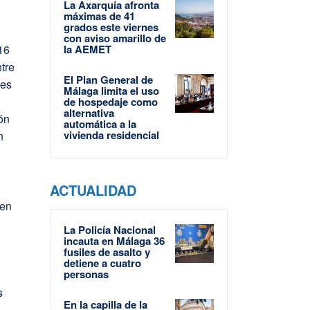
La Axarquía afronta
máximas de 41
grados este viernes
con aviso amarillo de
 16
la AEMET
ntre
El Plan General de
tes
Málaga limita el uso
de hospedaje como
alternativa
ón
automática a la
vivienda residencial
n
ACTUALIDAD
 en
La Policía Nacional
incauta en Málaga 36
fusiles de asalto y
detiene a cuatro
personas
s
En la capilla de la