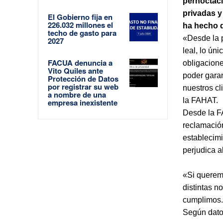
pernoctaci
privadas y
El Gobierno fija en
226.032 millones el
ha hecho q
techo de gasto para
«Desde la 
2027
leal, lo ún
FACUA denuncia a
obligaciones
Vito Quiles ante
poder garan
Protección de Datos
por registrar su web
nuestros c
a nombre de una
la FAHAT.
empresa inexistente
Desde la F
reclamación
establecimi
perjudica a
«Si querem
distintas n
cumplimos.
Según dato