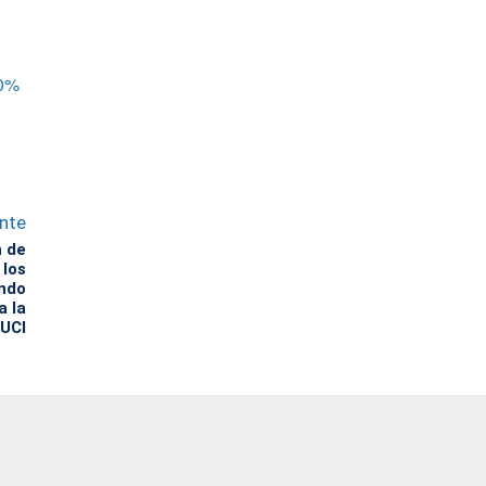
40%
ente
n de
los
ando
a la
UCI