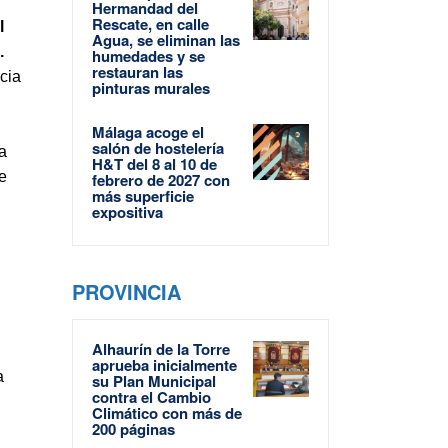
Hermandad del
Rescate, en calle
l
Agua, se eliminan las
.
humedades y se
restauran las
cia
pinturas murales
Málaga acoge el
salón de hostelería
 a
H&T del 8 al 10 de
e
febrero de 2027 con
más superficie
expositiva
PROVINCIA
Alhaurín de la Torre
s
aprueba inicialmente
a
su Plan Municipal
contra el Cambio
Climático con más de
200 páginas