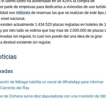
 el último lustro ha aumentado en un 429% la
compra de
or parte de empresas para dedicarlas a viviendas de uso turísti
alidad son
millones
de reservas las que se realizan de este tipo 
 nivel nacional.
existen actualmente 1.434.520 plazas regladas en hoteles de 1
, y por otro lado se estima que hay mas de 2.000.000 de plazas 
rivadas sin regular, lo cual nos puede dar una idea de la gran
 desleal existente sin regular.
ticias
nadas
ación de Málaga habilita un canal de WhatsApp para informar
 Caminito del Rey
rno de Doñana suma diez depuradoras con una inversión de 28
s