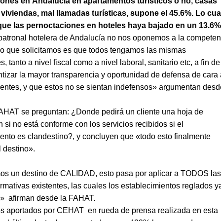
ones en Andalucía en apartamentos turísticos ó no, casas
 viviendas, mal llamadas turísticas, supone el 45.6%. Lo cua
ue las pernoctaciones en hoteles haya bajado en un 13.6%
patronal hotelera de Andalucía no nos oponemos a la competen
ico que solicitamos es que todos tengamos las mismas
, tanto a nivel fiscal como a nivel laboral, sanitario etc, a fin de
tizar la mayor transparencia y oportunidad de defensa de cara
lientes, y que estos no se sientan indefensos» argumentan desd
AHAT se preguntan: ¿Donde pedirá un cliente una hoja de
 si no está conforme con los servicios recibidos si el
ento es clandestino?, y concluyen que «todo esto finalmente
l destino».
os un destino de CALIDAD, esto pasa por aplicar a TODOS la
ormativas existentes, las cuales los establecimientos reglados y
» afirman desde la FAHAT.
s aportados por CEHAT en rueda de prensa realizada en esta