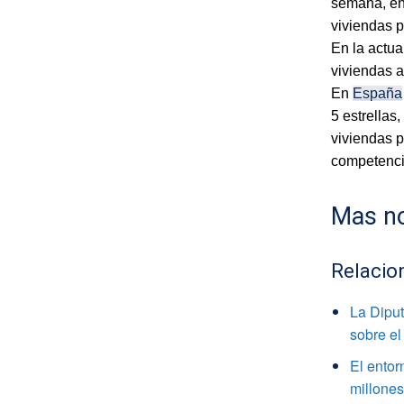
semana, en
viviendas p
En la actu
viviendas a
En
España
5 estrellas
viviendas p
competencia
Mas no
Relacio
La Diput
sobre el
El ento
millone