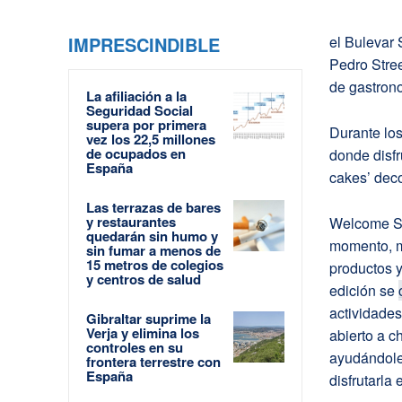
IMPRESCINDIBLE
el Bulevar
Pedro Stree
de gastron
La afiliación a la
Seguridad Social
supera por primera
Durante lo
vez los 22,5 millones
de ocupados en
donde disfr
España
cakes’ deco
Las terrazas de bares
y restaurantes
Welcome San
quedarán sin humo y
momento, m
sin fumar a menos de
15 metros de colegios
productos 
y centros de salud
edición se
actividade
Gibraltar suprime la
Verja y elimina los
abierto a c
controles en su
ayudándole
frontera terrestre con
España
disfrutarla