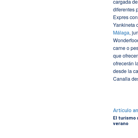
cargada de
diferentes
Expres con
Yankineta 
Málaga
, ju
Wonderfood
carne o pes
que ofrecer
ofrecerán l
desde la ca
Canalla d
Artículo an
El turismo 
verano