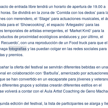
pacio de entrada libre tendrá un horario de apertura de 19.00 a
 horas. Se dividirá en la zona de ‘Comida con los dedos’ para l
es con merendero, el ‘Stage’ para actuaciones musicales, el á
ista para el ‘Showcooking’, el espacio ‘Artegastro’ para las
s temporales de artistas emergentes, el ‘Market Km0’ para la
oductos de proximidad ecológicos andaluces y, por último, el
 Recuerdo’, con una reproducción de un Food truck para que el
 haga
fotografías
y las puedan colgar en las redes sociales para
rtas y premios.
ñar la oferta del festival se servirán diferentes bebidas en un
onal en colaboración con ‘Barbulla’, amenizado por actuacione
que se han convertido en un escaparate para jóvenes y veteran
s diferentes grupos y solistas crearán diferentes estilos en el
se volverá a contar con el Aula Artist Coaching de Geno Macha
unda edición del festival, la lista de participantes se alarga y ll