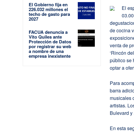
El Gobierno fija en
El es
226.032 millones el
techo de gasto para
03.00
2027
degustacion
de cocina v
FACUA denuncia a
Vito Quiles ante
exposicione
Protección de Datos
venta de pr
por registrar su web
a nombre de una
‘Rincón del
empresa inexistente
público se
optar a ofe
Para acompa
barra adici
musicales 
artistas. Lo
Bulevard y 
En esta seg