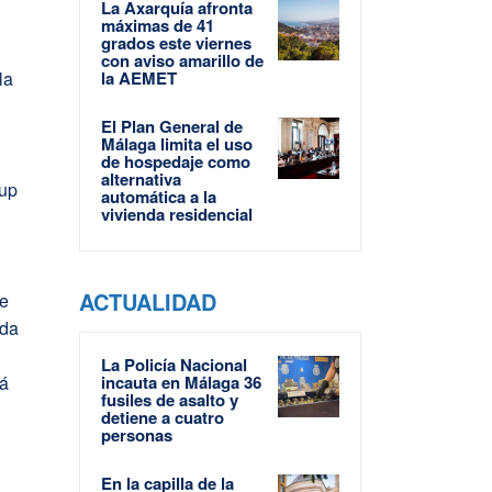
La Axarquía afronta
máximas de 41
grados este viernes
con aviso amarillo de
la
la AEMET
El Plan General de
Málaga limita el uso
de hospedaje como
alternativa
cup
automática a la
vivienda residencial
ACTUALIDAD
de
nda
La Policía Nacional
tá
incauta en Málaga 36
fusiles de asalto y
detiene a cuatro
personas
En la capilla de la