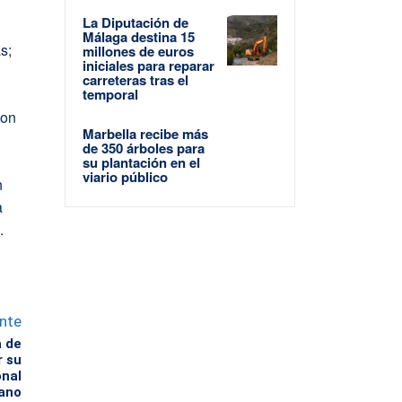
La Diputación de
Málaga destina 15
s;
millones de euros
iniciales para reparar
carreteras tras el
temporal
con
Marbella recibe más
de 350 árboles para
su plantación en el
viario público
n
a
.
ente
 de
r su
onal
rano