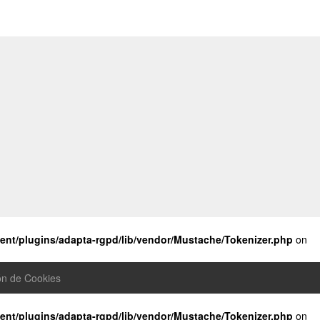
nt/plugins/adapta-rgpd/lib/vendor/Mustache/Tokenizer.php
on
ón de Cookies
nt/plugins/adapta-rgpd/lib/vendor/Mustache/Tokenizer.php
on