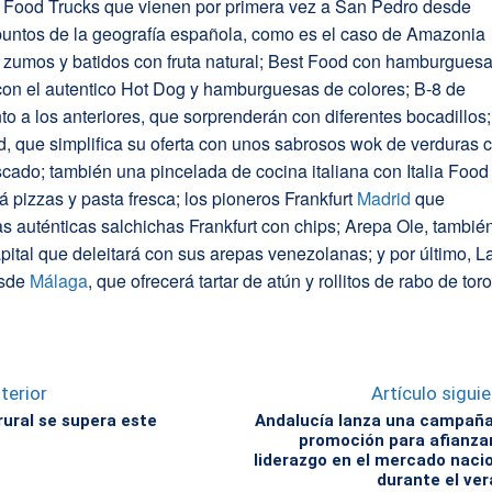
 Food Trucks que vienen por primera vez a San Pedro desde
 puntos de la geografía española, como es el caso de Amazonia
 zumos y batidos con fruta natural; Best Food con hamburguesa
con el autentico Hot Dog y hamburguesas de colores; B-8 de
nto a los anteriores, que sorprenderán con diferentes bocadillos;
, que simplifica su oferta con unos sabrosos wok de verduras 
cado; también una pincelada de cocina italiana con Italia Food
á pizzas y pasta fresca; los pioneros Frankfurt
Madrid
que
as auténticas salchichas Frankfurt con chips; Arepa Ole, tambié
pital que deleitará con sus arepas venezolanas; y por último, L
esde
Málaga
, que ofrecerá tartar de atún y rollitos de rabo de toro
terior
Artículo sigui
rural se supera este
Andalucía lanza una campaña
promoción para afianza
liderazgo en el mercado naci
durante el ve