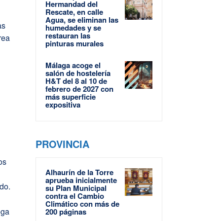
Hermandad del
Rescate, en calle
Agua, se eliminan las
as
humedades y se
restauran las
rea
pinturas murales
Málaga acoge el
salón de hostelería
H&T del 8 al 10 de
febrero de 2027 con
más superficie
expositiva
a
PROVINCIA
s
os
Alhaurín de la Torre
aprueba inicialmente
do.
su Plan Municipal
contra el Cambio
Climático con más de
ega
200 páginas