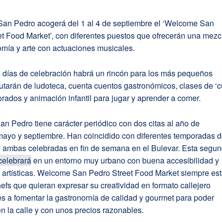
 San Pedro acogerá del 1 al 4 de septiembre el ‘Welcome San
t Food Market’, con diferentes puestos que ofrecerán una mezc
omía y arte con actuaciones musicales.
s días de celebración habrá un rincón para los más pequeños
utarán de ludoteca, cuenta cuentos gastronómicos, clases de ‘
rados y animación infantil para jugar y aprender a comer.
 Pedro tiene carácter periódico con dos citas al año de
ayo y septiembre. Han coincidido con diferentes temporadas 
y ambas celebradas en fin de semana en el Bulevar. Esta segu
celebrará
en un entorno muy urbano con buena accesibilidad y
s artísticas. Welcome San Pedro Street Food Market siempre es
hefs que quieran expresar su creatividad en formato callejero
s a fomentar la gastronomía de calidad y gourmet para poder
 en la calle y con unos precios razonables.