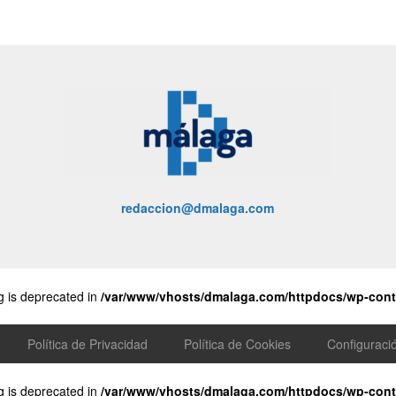
redaccion@dmalaga.com
ng is deprecated in
/var/www/vhosts/dmalaga.com/httpdocs/wp-conte
Política de Privacidad
Política de Cookies
Configuraci
ng is deprecated in
/var/www/vhosts/dmalaga.com/httpdocs/wp-conte